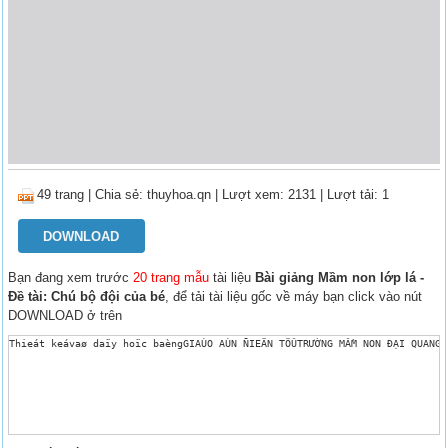
49 trang
|
Chia sẻ:
thuyhoa.qn
| Lượt xem: 2131
| Lượt tải: 1
DOWNLOAD
Bạn đang xem trước
20 trang mẫu
tài liệu
Bài giảng Mầm non lớp lá -
Đề tài: Chú bộ đội của bé
, để tải tài liệu gốc về máy bạn click vào nút
DOWNLOAD ở trên
Thieát keávaø daïy hoïc baèngGIAÙO AÙN ÑIEÄN TÖÛTRƯỜNG MẦM NON ĐẠI QUANGÑ