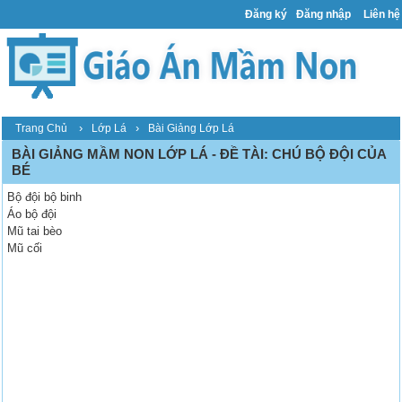
Đăng ký
Đăng nhập
Liên hệ
›
›
Trang Chủ
Lớp Lá
Bài Giảng Lớp Lá
BÀI GIẢNG MẦM NON LỚP LÁ - ĐỀ TÀI: CHÚ BỘ ĐỘI CỦA
BÉ
Bộ đội bộ binh
Áo bộ đội
Mũ tai bèo
Mũ cối