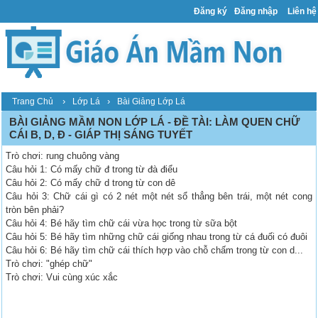
Đăng ký
Đăng nhập
Liên hệ
›
›
Trang Chủ
Lớp Lá
Bài Giảng Lớp Lá
BÀI GIẢNG MẦM NON LỚP LÁ - ĐỀ TÀI: LÀM QUEN CHỮ
CÁI B, D, Đ - GIÁP THỊ SÁNG TUYẾT
Trò chơi: rung chuông vàng
Câu hỏi 1: Có mấy chữ đ trong từ đà điểu
Câu hỏi 2: Có mấy chữ d trong từ con dê
Câu hỏi 3: Chữ cái gì có 2 nét một nét sổ thẳng bên trái, một nét cong
tròn bên phải?
Câu hỏi 4: Bé hãy tìm chữ cái vừa học trong từ sữa bột
Câu hỏi 5: Bé hãy tìm những chữ cái giống nhau trong từ cá đuối có đuôi
Câu hỏi 6: Bé hãy tìm chữ cái thích hợp vào chỗ chấm trong từ con d...
Trò chơi: "ghép chữ"
Trò chơi: Vui cùng xúc xắc