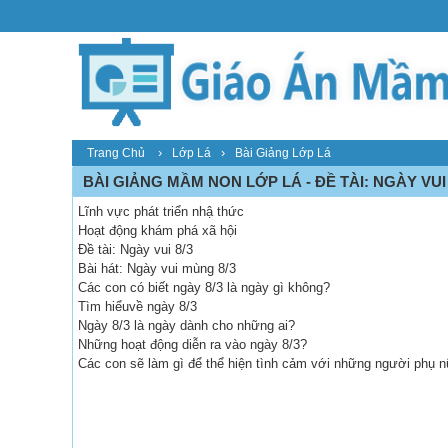
›
›
Trang Chủ
Lớp Lá
Bài Giảng Lớp Lá
BÀI GIẢNG MẦM NON LỚP LÁ - ĐỀ TÀI: NGÀY VUI 8
Lĩnh vực phát triển nhậ thức
Hoạt động khám phá xã hội
Đề tài: Ngày vui 8/3
Bài hát: Ngày vui mùng 8/3
Các con có biết ngày 8/3 là ngày gì không?
Tìm hiểuvề ngày 8/3
Ngày 8/3 là ngày dành cho những ai?
Những hoạt động diễn ra vào ngày 8/3?
Các con sẽ làm gì để thể hiện tình cảm với những người phụ n