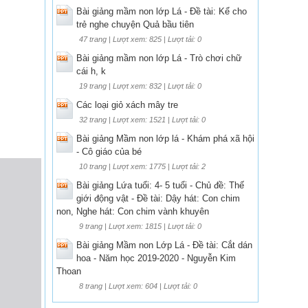
Bài giảng mầm non lớp Lá - Đề tài: Kể cho
trẻ nghe chuyện Quả bầu tiên
47 trang | Lượt xem: 825 | Lượt tải: 0
Bài giảng mầm non lớp Lá - Trò chơi chữ
cái h, k
19 trang | Lượt xem: 832 | Lượt tải: 0
Các loại giỏ xách mây tre
32 trang | Lượt xem: 1521 | Lượt tải: 0
Bài giảng Mầm non lớp lá - Khám phá xã hội
- Cô giáo của bé
10 trang | Lượt xem: 1775 | Lượt tải: 2
Bài giảng Lứa tuổi: 4- 5 tuổi - Chủ đề: Thế
giới động vật - Đề tài: Dậy hát: Con chim
non, Nghe hát: Con chim vành khuyên
9 trang | Lượt xem: 1815 | Lượt tải: 0
Bài giảng Mầm non Lớp Lá - Đề tài: Cắt dán
hoa - Năm học 2019-2020 - Nguyễn Kim
Thoan
8 trang | Lượt xem: 604 | Lượt tải: 0