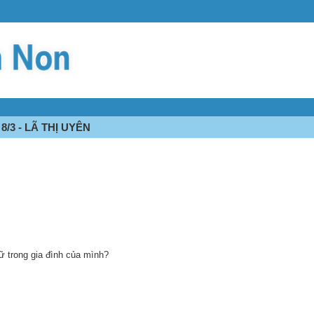
/3 - LÃ THỊ UYÊN
ữ trong gia đình của mình?