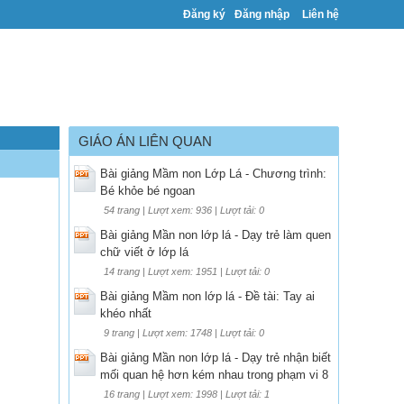
Đăng ký
Đăng nhập
Liên hệ
GIÁO ÁN LIÊN QUAN
Bài giảng Mầm non Lớp Lá - Chương trình:
Bé khỏe bé ngoan
54 trang | Lượt xem: 936 | Lượt tải: 0
Bài giảng Mần non lớp lá - Dạy trẻ làm quen
chữ viết ở lớp lá
14 trang | Lượt xem: 1951 | Lượt tải: 0
Bài giảng Mầm non lớp lá - Đề tài: Tay ai
khéo nhất
9 trang | Lượt xem: 1748 | Lượt tải: 0
Bài giảng Mần non lớp lá - Dạy trẻ nhận biết
mối quan hệ hơn kém nhau trong phạm vi 8
16 trang | Lượt xem: 1998 | Lượt tải: 1