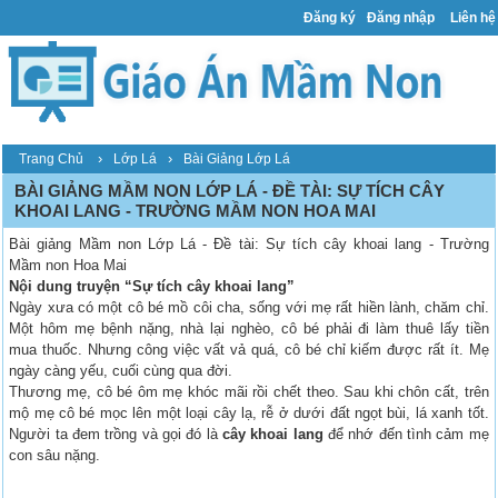
Đăng ký
Đăng nhập
Liên hệ
›
›
Trang Chủ
Lớp Lá
Bài Giảng Lớp Lá
BÀI GIẢNG MẦM NON LỚP LÁ - ĐỀ TÀI: SỰ TÍCH CÂY
KHOAI LANG - TRƯỜNG MẦM NON HOA MAI
Bài giảng Mầm non Lớp Lá - Đề tài: Sự tích cây khoai lang - Trường
Mầm non Hoa Mai
Nội dung truyện “Sự tích cây khoai lang”
Ngày xưa có một cô bé mồ côi cha, sống với mẹ rất hiền lành, chăm chỉ.
Một hôm mẹ bệnh nặng, nhà lại nghèo, cô bé phải đi làm thuê lấy tiền
mua thuốc. Nhưng công việc vất vả quá, cô bé chỉ kiếm được rất ít. Mẹ
ngày càng yếu, cuối cùng qua đời.
Thương mẹ, cô bé ôm mẹ khóc mãi rồi chết theo. Sau khi chôn cất, trên
mộ mẹ cô bé mọc lên một loại cây lạ, rễ ở dưới đất ngọt bùi, lá xanh tốt.
Người ta đem trồng và gọi đó là
cây khoai lang
để nhớ đến tình cảm mẹ
con sâu nặng.