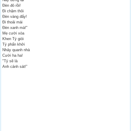
Đèn đỏ rồi!
Đi chậm thôi
Đèn vàng đấy!
Đi thoải mái
Đèn xanh mà!"
Mẹ cười xòa
Khen Tý giỏi
Tý phấn khởi
Nhảy quanh nhà
Cười ha ha!
"Tý sẽ là
Anh cảnh sát!”