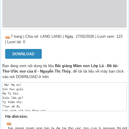
7 trang
|
Chia sẻ:
LANG LANG
| Ngày: 27/02/2026
| Lượt xem: 123
| Lượt tải: 0
DOWNLOAD
Bạn đang xem nội dung tài liệu
Bài giảng Mầm non Lớp Lá - Đề tài:
Thơ Ước mơ của tí - Nguyễn Thị Thùy
, để tải tài liệu về máy bạn click
vào nút DOWNLOAD ở trên
 Mẹ! Mẹ ơi! 

Con học giỏi 

Mẹ Tý hỏi: 

Giỏi làm gì? 

Tý thầm thì: 

“Con sẽ đi 

Làm cảnh sát Con đứng gác 

Ngã tư đường 

File đính kèm:
Để người sang 

An toàn mãi 

bai_giang_mam_non_lop_la_de_tai_tho_uoc_mo_cua_ti_nguyen_thi.ppt
Này dừng lại 
