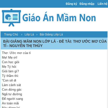
Đăng ký
Đăng nhập
Liên hệ
›
›
Trang Chủ
Lớp Lá
Bài Giảng Lớp Lá
BÀI GIẢNG MẦM NON LỚP LÁ - ĐỀ TÀI: THƠ ƯỚC MƠ CỦA
TÍ - NGUYỄN THỊ THÙY
Thơ: Ước mơ của tí
Mẹ! Mẹ ơi!
Con học giỏi
Mẹ Tý hỏi:
Giỏi làm gì?
Tý thầm thì:
“Con sẽ đi
Làm cảnh sát
Con đứng gác
Ngã tư đường
Để người sang
An toàn mãi
Này dừng lại