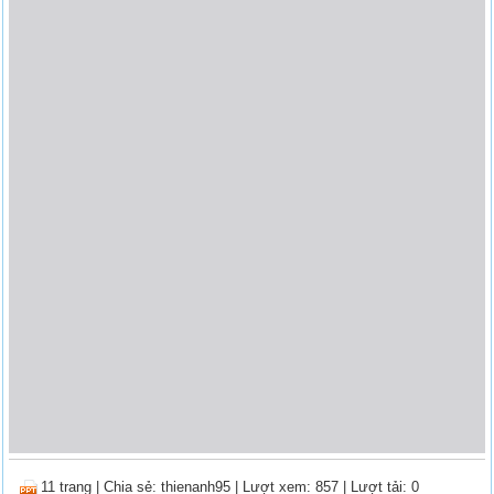
11 trang
|
Chia sẻ:
thienanh95
| Lượt xem: 857
| Lượt tải: 0