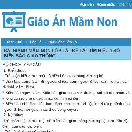
Đăng ký
Đăng nhập
Liên hệ
›
›
Trang Chủ
Lớp Lá
Bài Giảng Lớp Lá
BÀI GIẢNG MẦM NON LỚP LÁ - ĐỀ TÀI: TÌM HIỂU 1 SỐ
BIỂN BÁO GIAO THÔNG
MỤC ĐÍCH, YÊU CẦU:
1. Kiến thức:
- Trẻ nhận biết được một số biển báo giao thông đường bộ.
* Biển báo cấm: Cấm đi ngược chiều, cấm người đi bộ, cấm rẽ trái, cấm
rẽ phải, cấm đỗ xe.
* Biển báo nguy hiểm: Biển báo giao nhau với đường sắt có rào chắn và
không có rào chắn, giao nhau có tín hiệu đèn.
* Biển báo chỉ dẫn: biển báo dành cho người đi bộ, làn đường dành cho
người đi bộ, nơi giao nhau theo vòng xuyến.
2. Kỹ năng:
-Trẻ phân biệt được một số biển báo giao thông đường bộ dựa trên đặc
điểm của các loại biển.
- Trẻ xử lý được các tình huống