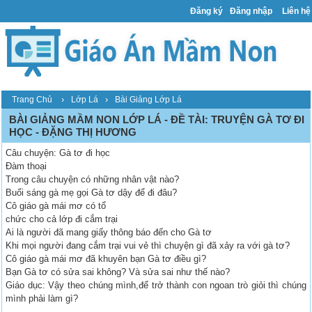
Đăng ký
Đăng nhập
Liên hệ
›
›
Trang Chủ
Lớp Lá
Bài Giảng Lớp Lá
BÀI GIẢNG MẦM NON LỚP LÁ - ĐỀ TÀI: TRUYỆN GÀ TƠ ĐI
HỌC - ĐẶNG THỊ HƯƠNG
Câu chuyện: Gà tơ đi học
Đàm thoại
Trong câu chuyện có những nhân vật nào?
Buổi sáng gà mẹ gọi Gà tơ dậy để đi đâu?
Cô giáo gà mái mơ có tổ
chức cho cả lớp đi cắm trại
Ai là người đã mang giấy thông báo đến cho Gà tơ
Khi mọi người đang cắm trại vui vẻ thì chuyện gì đã xảy ra với gà tơ?
Cô giáo gà mái mơ đã khuyên bạn Gà tơ điều gì?
Bạn Gà tơ có sửa sai không? Và sửa sai như thế nào?
Giáo dục: Vậy theo chúng mình,để trở thành con ngoan trò giỏi thì chúng
mình phải làm gì?