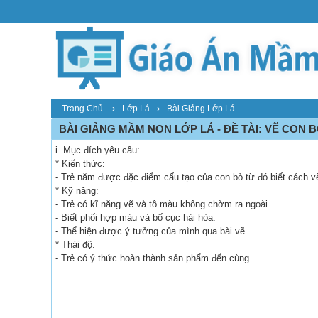
›
›
Trang Chủ
Lớp Lá
Bài Giảng Lớp Lá
BÀI GIẢNG MẦM NON LỚP LÁ - ĐỀ TÀI: VẼ CON B
i. Mục đích yêu cầu:
* Kiến thức:
- Trẻ năm được đặc điểm cấu tạo của con bò từ đó biết cách v
* Kỹ năng:
- Trẻ có kĩ năng vẽ và tô màu không chờm ra ngoài.
- Biết phối hợp màu và bố cục hài hòa.
- Thể hiện được ý tưởng của mình qua bài vẽ.
* Thái độ:
- Trẻ có ý thức hoàn thành sản phẩm đến cùng.