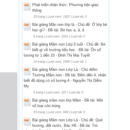
Phát triển nhận thức: Phương tiện giao
thông
23 trang | Lượt xem: 1507 | Lượt tải: 0
Bài giảng Mần non lớp lá - Chủ đề: Ở lớp bé
học gì? - Đề tài: Bé học a, ă, â
6 trang | Lượt xem: 1601 | Lượt tải: 0
Bài giảng Mầm non Lớp 5 tuổi - Chủ đề: Bé
biết gì về trường tiểu học - Đề tài: Ôn số
lượng từ 1 đến 10 - Đinh Thị Mai Tuyết
14 trang | Lượt xem: 1990 | Lượt tải: 1
Bài giảng Mầm non Lớp Lá - Chủ điểm:
Trường Mầm non - Đề tài: Đếm đến 4, nhận
biết đồ dùng có số lượng 4 - Nguyễn Thị Diễm
My
6 trang | Lượt xem: 187 | Lượt tải: 0
Bài giảng mầm non lớp Mầm - Đề tài: Một
số loại côn trùng
33 trang | Lượt xem: 849 | Lượt tải: 0
Bài giảng Mầm non Lớp Lá - Chủ đề: Quê
hương, đất nước, Bác Hồ - Đề tài: Trò