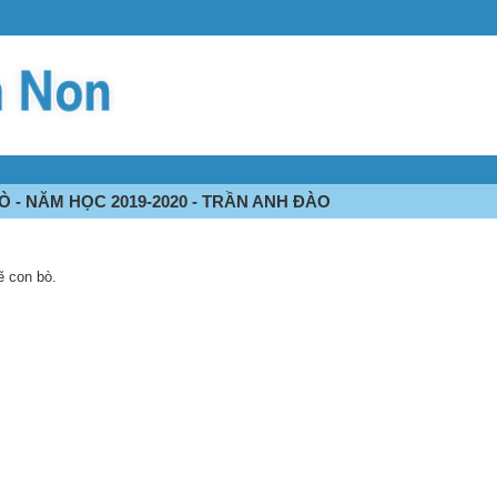
Ò - NĂM HỌC 2019-2020 - TRẦN ANH ĐÀO
ẽ con bò.