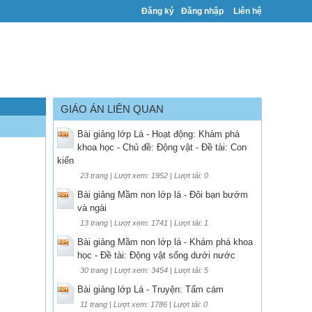
Đăng ký
Đăng nhập
Liên hệ
GIÁO ÁN LIÊN QUAN
Bài giảng lớp Lá - Hoạt động: Khám phá
khoa học - Chủ đề: Động vật - Đề tài: Con
kiến
23 trang | Lượt xem: 1952 | Lượt tải: 0
Bài giảng Mầm non lớp lá - Đôi bạn bướm
và ngài
13 trang | Lượt xem: 1741 | Lượt tải: 1
Bài giảng Mầm non lớp lá - Khám phá khoa
học - Đề tài: Động vật sống dưới nước
30 trang | Lượt xem: 3454 | Lượt tải: 5
Bài giảng lớp Lá - Truyện: Tấm cám
11 trang | Lượt xem: 1786 | Lượt tải: 0