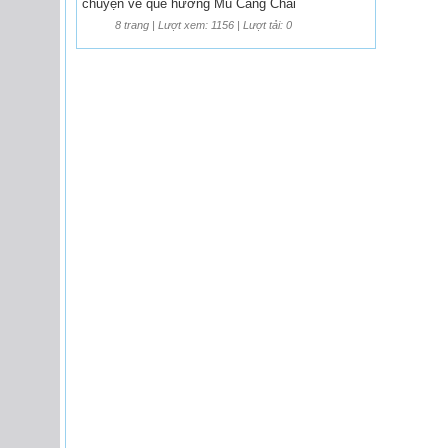
chuyện về quê hương Mù Cang Chải
8 trang | Lượt xem: 1156 | Lượt tải: 0