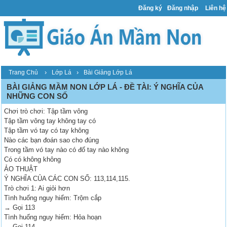
Đăng ký
Đăng nhập
Liên hệ
›
›
Trang Chủ
Lớp Lá
Bài Giảng Lớp Lá
BÀI GIẢNG MẦM NON LỚP LÁ - ĐỀ TÀI: Ý NGHĨA CỦA
NHỮNG CON SỐ
Chơi trò chơi: Tập tầm vông
Tập tầm vông tay không tay có
Tập tầm vó tay có tay không
Nào các bạn đoán sao cho đúng
Trong tầm vó tay nào có đố tay nào không
Có có không không
ẢO THUẬT
Ý NGHĨA CỦA CÁC CON SỐ: 113,114,115.
Trò chơi 1: Ai giỏi hơn
Tình huống nguy hiểm: Trộm cắp
→ Gọi 113
Tình huống nguy hiểm: Hỏa hoạn
→ Gọi 114