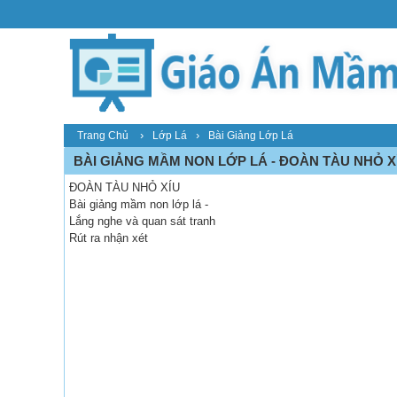
›
›
Trang Chủ
Lớp Lá
Bài Giảng Lớp Lá
BÀI GIẢNG MẦM NON LỚP LÁ - ĐOÀN TÀU NHỎ X
ĐOÀN TÀU NHỎ XÍU
Bài giảng mầm non lớp lá -
Lắng nghe và quan sát tranh
Rút ra nhận xét