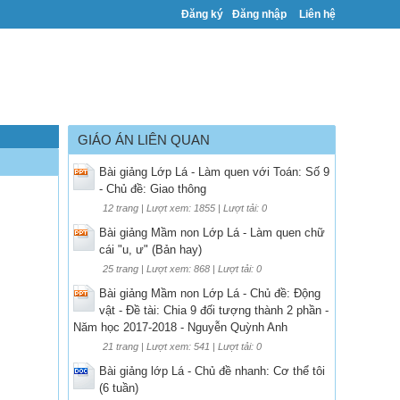
Đăng ký
Đăng nhập
Liên hệ
GIÁO ÁN LIÊN QUAN
Bài giảng Lớp Lá - Làm quen với Toán: Số 9
- Chủ đề: Giao thông
12 trang | Lượt xem: 1855 | Lượt tải: 0
Bài giảng Mầm non Lớp Lá - Làm quen chữ
cái "u, ư" (Bản hay)
25 trang | Lượt xem: 868 | Lượt tải: 0
Bài giảng Mầm non Lớp Lá - Chủ đề: Động
vật - Đề tài: Chia 9 đối tượng thành 2 phần -
Năm học 2017-2018 - Nguyễn Quỳnh Anh
21 trang | Lượt xem: 541 | Lượt tải: 0
Bài giảng lớp Lá - Chủ đề nhanh: Cơ thể tôi
(6 tuần)