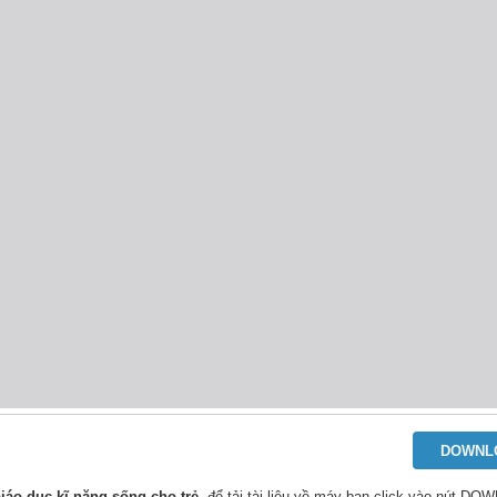
DOWNL
iáo dục kĩ năng sống cho trẻ
, để tải tài liệu về máy bạn click vào nút D