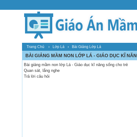
›
›
Trang Chủ
Lớp Lá
Bài Giảng Lớp Lá
BÀI GIẢNG MẦM NON LỚP LÁ - GIÁO DỤC KĨ NĂ
Bài giảng mầm non lớp Lá - Giáo dục kĩ năng sống cho trẻ
Quan sát, lắng nghe
Trả lời câu hỏi