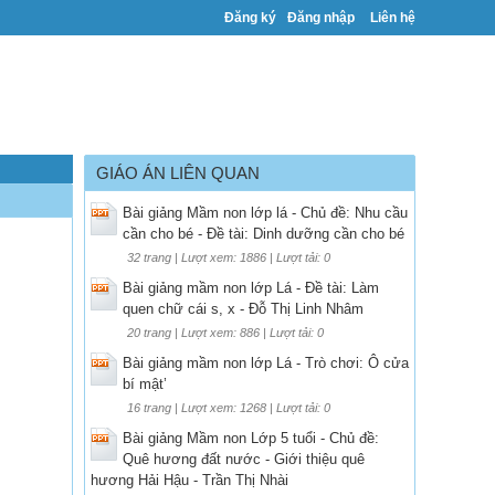
Đăng ký
Đăng nhập
Liên hệ
GIÁO ÁN LIÊN QUAN
Bài giảng Mầm non lớp lá - Chủ đề: Nhu cầu
cần cho bé - Đề tài: Dinh dưỡng cần cho bé
32 trang | Lượt xem: 1886 | Lượt tải: 0
Bài giảng mầm non lớp Lá - Đề tài: Làm
quen chữ cái s, x - Đỗ Thị Linh Nhâm
20 trang | Lượt xem: 886 | Lượt tải: 0
Bài giảng mầm non lớp Lá - Trò chơi: Ô cửa
bí mật’
16 trang | Lượt xem: 1268 | Lượt tải: 0
Bài giảng Mầm non Lớp 5 tuổi - Chủ đề:
Quê hương đất nước - Giới thiệu quê
hương Hải Hậu - Trần Thị Nhài