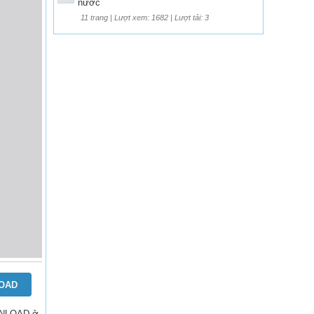
nước
11 trang | Lượt xem: 1682 | Lượt tải: 3
OAD
OWNLOAD ở