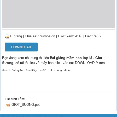
15 trang
|
Chia sẻ:
thuyhoa.qn
| Lượt xem: 4118
| Lượt tải: 2
DOWNLOAD
Bạn đang xem nội dung tài liệu
Bài giảng mầm non lớp lá - Giọt
Sương
, để tải tài liệu về máy bạn click vào nút DOWNLOAD ở trên
Gioït SöôngAnh GioùCây con3Gioït söông nhoû
File đính kèm:
GIOT_SUONG.ppt