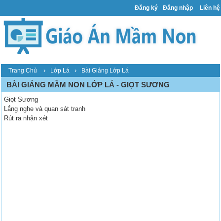
Đăng ký
Đăng nhập
Liên hệ
›
›
Trang Chủ
Lớp Lá
Bài Giảng Lớp Lá
BÀI GIẢNG MẦM NON LỚP LÁ - GIỌT SƯƠNG
Giọt Sương
Lắng nghe và quan sát tranh
Rút ra nhận xét