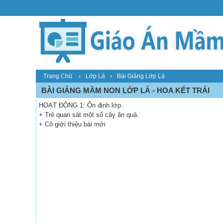
›
›
Trang Chủ
Lớp Lá
Bài Giảng Lớp Lá
BÀI GIẢNG MẦM NON LỚP LÁ - HOA KẾT TRÁI
HOẠT ĐỘNG 1: Ổn định lớp.
+ Trẻ quan sát một số cây ăn quả.
+ Cô giới thiệu bài mới