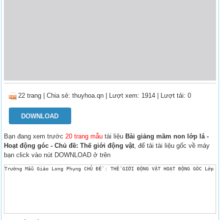
22 trang
|
Chia sẻ:
thuyhoa.qn
| Lượt xem: 1914
| Lượt tải: 0
DOWNLOAD
Bạn đang xem trước
20 trang mẫu
tài liệu
Bài giảng mầm non lớp lá -
Hoạt động góc - Chủ đề: Thế giới động vật
, để tải tài liệu gốc về máy
bạn click vào nút DOWNLOAD ở trên
Trường Mẫu Giáo Long Phụng CHỦ ĐỀ : THẾ GIỚI ĐỘNG VẬT HOẠT ĐỘNG GÓC Lơ