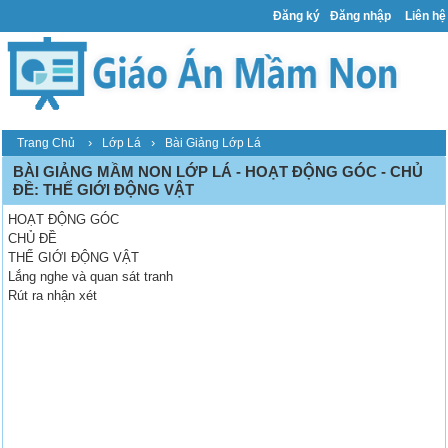
Đăng ký
Đăng nhập
Liên hệ
›
›
Trang Chủ
Lớp Lá
Bài Giảng Lớp Lá
BÀI GIẢNG MẦM NON LỚP LÁ - HOẠT ĐỘNG GÓC - CHỦ
ĐỀ: THẾ GIỚI ĐỘNG VẬT
HOẠT ĐỘNG GÓC
CHỦ ĐỀ
THẾ GIỚI ĐỘNG VẬT
Lắng nghe và quan sát tranh
Rút ra nhận xét