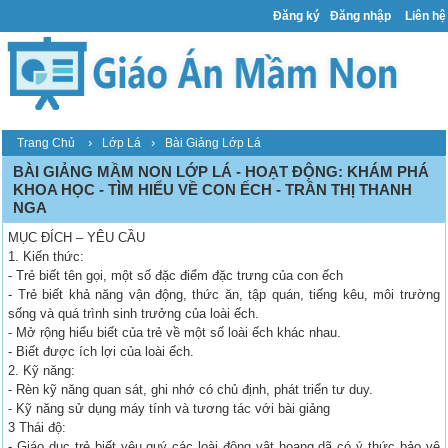
Đăng ký
Đăng nhập
Liên hệ
›
›
Trang Chủ
Lớp Lá
Bài Giảng Lớp Lá
BÀI GIẢNG MẦM NON LỚP LÁ - HOẠT ĐỘNG: KHÁM PHÁ
KHOA HỌC - TÌM HIỂU VỀ CON ẾCH - TRẦN THỊ THANH
NGA
MỤC ĐÍCH – YÊU CẦU
1. Kiến thức:
- Trẻ biết tên gọi, một số đặc điểm đặc trưng của con ếch
- Trẻ biết khả năng vận động, thức ăn, tập quán, tiếng kêu, môi trường
sống và quá trình sinh trưởng của loài ếch.
- Mở rộng hiểu biết của trẻ về một số loài ếch khác nhau.
- Biết được ích lợi của loài ếch.
2. Kỹ năng:
- Rèn kỹ năng quan sát, ghi nhớ có chủ định, phát triển tư duy.
- Kỹ năng sử dụng máy tính và tương tác với bài giảng
3 Thái độ:
- Giáo dục trẻ biết yêu quý các loài động vật hoang dã có ý thức bảo vệ