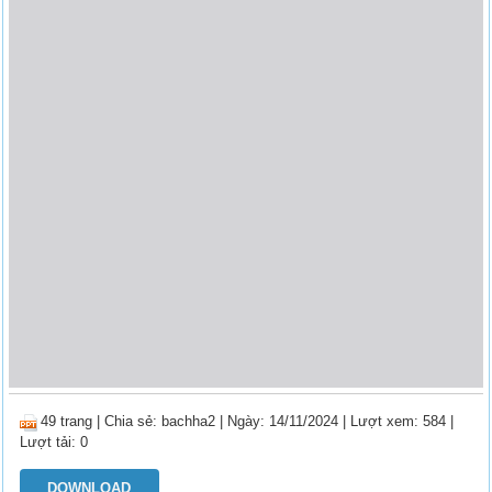
49 trang
|
Chia sẻ:
bachha2
| Ngày: 14/11/2024
| Lượt xem: 584
|
Lượt tải: 0
DOWNLOAD