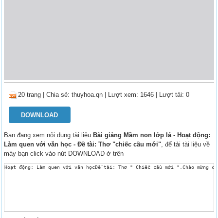
20 trang
|
Chia sẻ:
thuyhoa.qn
| Lượt xem: 1646
| Lượt tải: 0
DOWNLOAD
Bạn đang xem nội dung tài liệu
Bài giảng Mầm non lớp lá - Hoạt động:
Làm quen với văn học - Đề tài: Thơ "chiếc cầu mới"
, để tải tài liệu về
máy bạn click vào nút DOWNLOAD ở trên
Hoạt động: Làm quen với văn họcĐề tài: Thơ " Chiếc cầu mới ".Chào mừng cá