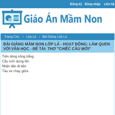
Đăng ký
Đăng nhập
Liên hệ
›
›
Trang Chủ
Lớp Lá
Bài Giảng Lớp Lá
BÀI GIẢNG MẦM NON LỚP LÁ - HOẠT ĐỘNG: LÀM QUEN
VỚI VĂN HỌC - ĐỀ TÀI: THƠ "CHIẾC CẦU MỚI"
Trên dòng sông trắng
Cầu mới dựng lên
Nhân dân đi bên
Tàu xe chạy giữa