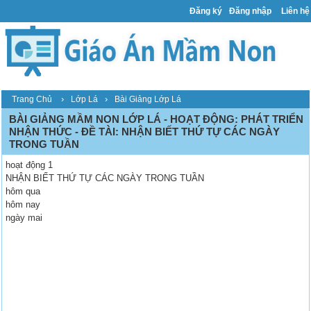
Đăng ký
Đăng nhập
Liên hệ
›
›
Trang Chủ
Lớp Lá
Bài Giảng Lớp Lá
BÀI GIẢNG MẦM NON LỚP LÁ - HOẠT ĐỘNG: PHÁT TRIỂN
NHẬN THỨC - ĐỀ TÀI: NHẬN BIẾT THỨ TỰ CÁC NGÀY
TRONG TUẦN
hoạt động 1
NHẬN BIẾT THỨ TỰ CÁC NGÀY TRONG TUẦN
hôm qua
hôm nay
ngày mai