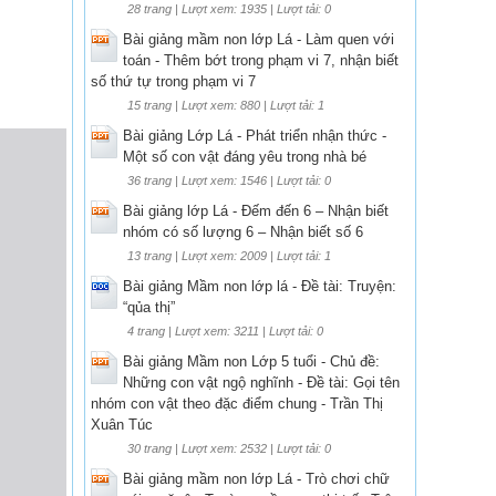
28 trang | Lượt xem: 1935 | Lượt tải: 0
Bài giảng mầm non lớp Lá - Làm quen với
toán - Thêm bớt trong phạm vi 7, nhận biết
số thứ tự trong phạm vi 7
15 trang | Lượt xem: 880 | Lượt tải: 1
Bài giảng Lớp Lá - Phát triển nhận thức -
Một số con vật đáng yêu trong nhà bé
36 trang | Lượt xem: 1546 | Lượt tải: 0
Bài giảng lớp Lá - Đếm đến 6 – Nhận biết
nhóm có số lượng 6 – Nhận biết số 6
13 trang | Lượt xem: 2009 | Lượt tải: 1
Bài giảng Mầm non lớp lá - Đề tài: Truyện:
“qủa thị”
4 trang | Lượt xem: 3211 | Lượt tải: 0
Bài giảng Mầm non Lớp 5 tuổi - Chủ đề:
Những con vật ngộ nghĩnh - Đề tài: Gọi tên
nhóm con vật theo đặc điểm chung - Trần Thị
Xuân Túc
30 trang | Lượt xem: 2532 | Lượt tải: 0
Bài giảng mầm non lớp Lá - Trò chơi chữ