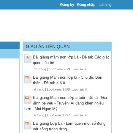
Đăng ký
Đăng nhập
Liên hệ
GIÁO ÁN LIÊN QUAN
Bài giảng mầm non lớp Lá - Đề tài: Các giác
quan của bé
21 trang | Lượt xem: 833 | Lượt tải: 0
Bài giảng Mầm non lớp lá - Chủ đề: Bản
thân - Đề tài: a ă â
6 trang | Lượt xem: 1690 | Lượt tải: 0
Bài giảng Mầm non Lớp 5 tuổi - Đề tài: Gia
đình bé yêu - Truyện: Ai đáng khen nhiều
hơn - Mai Ngọc Mỹ
6 trang | Lượt xem: 1937 | Lượt tải: 0
Bài giảng Lớp Lá - Làm quen một số động
vật sống trong rừng