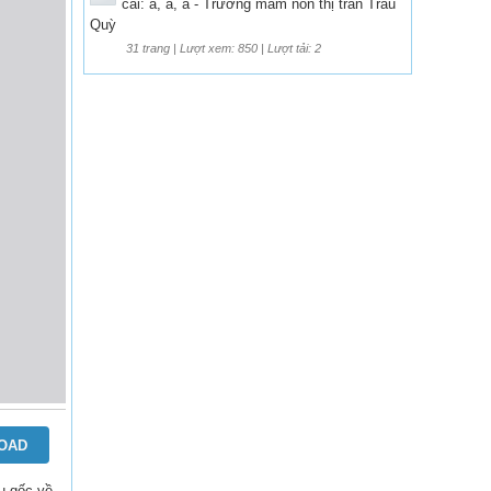
cái: a, ă, â - Trường mầm non thị trấn Trâu
Quỳ
31 trang | Lượt xem: 850 | Lượt tải: 2
OAD
iệu gốc về