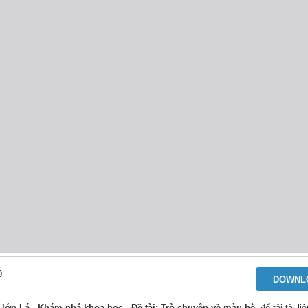
0
DOWNL
lớp Lá - Khám phá khoa học - Đề tài: Trò chuyện về màu hè
, để tải tài l