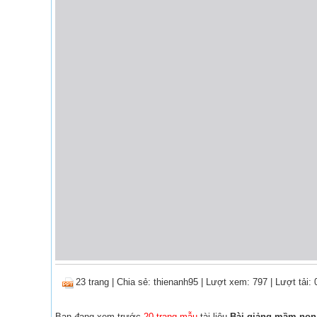
23 trang
|
Chia sẻ:
thienanh95
| Lượt xem: 797
| Lượt tải: 
Bạn đang xem trước
20 trang mẫu
tài liệu
Bài giảng mầm non 