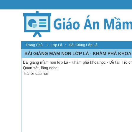
›
›
Trang Chủ
Lớp Lá
Bài Giảng Lớp Lá
BÀI GIẢNG MẦM NON LỚP LÁ - KHÁM PHÁ KHOA 
Bài giảng mầm non lớp Lá - Khám phá khoa học - Đề tài: Trò 
Quan sát, lắng nghe
Trả lời câu hỏi