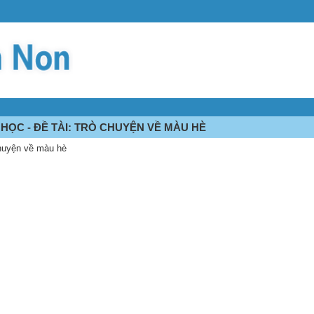
HỌC - ĐỀ TÀI: TRÒ CHUYỆN VỀ MÀU HÈ
chuyện về màu hè