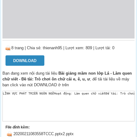
8 trang
|
Chia sẻ:
thienanh95
| Lượt xem: 809
| Lượt tải: 0
DOWNLOAD
Bạn đang xem nội dung tài liệu
Bài giảng mầm non lớp Lá - Làm quen
chữ viết - Đề tài: Trò chơi ôn chữ cái e, ê, u, ư
, để tải tài liệu về máy
bạn click vào nút DOWNLOAD ở trên
LĨNH VỰC PHÁT TRIỂN NGÔN NGỮHoạt động: Làm quen chữ viếtĐề tài: Trò chơi ô
File đính kèm:
20200211083558TCCC.pptx2.pptx