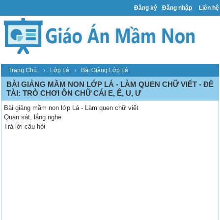
Đăng ký
Đăng nhập
Liên hệ
›
›
Trang Chủ
Lớp Lá
Bài Giảng Lớp Lá
BÀI GIẢNG MẦM NON LỚP LÁ - LÀM QUEN CHỮ VIẾT - ĐỀ
TÀI: TRÒ CHƠI ÔN CHỮ CÁI E, Ê, U, Ư
Bài giảng mầm non lớp Lá - Làm quen chữ viết
Quan sát, lắng nghe
Trả lời câu hỏi