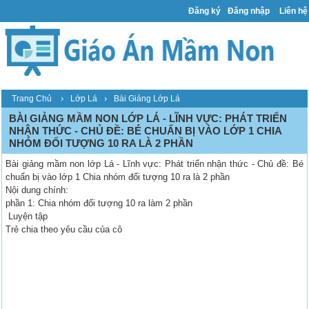
Đăng ký
Đăng nhập
Liên hệ
›
›
Trang Chủ
Lớp Lá
Bài Giảng Lớp Lá
BÀI GIẢNG MẦM NON LỚP LÁ - LĨNH VỰC: PHÁT TRIỂN
NHẬN THỨC - CHỦ ĐỀ: BÉ CHUẨN BỊ VÀO LỚP 1 CHIA
NHÓM ĐỐI TƯỢNG 10 RA LÀ 2 PHẦN
Bài giảng mầm non lớp Lá - Lĩnh vực: Phát triển nhận thức - Chủ đề: Bé
chuẩn bị vào lớp 1 Chia nhóm đối tượng 10 ra là 2 phần
Nội dung chính:
phần 1: Chia nhóm đối tượng 10 ra làm 2 phần
Luyện tập
Trẻ chia theo yêu cầu của cô