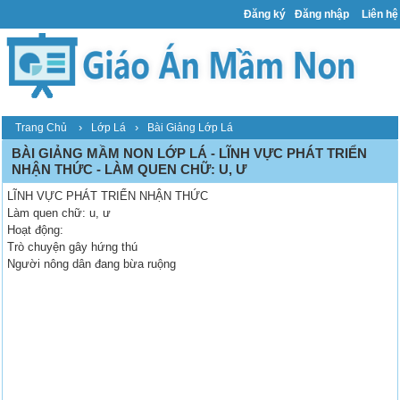
Đăng ký
Đăng nhập
Liên hệ
›
›
Trang Chủ
Lớp Lá
Bài Giảng Lớp Lá
BÀI GIẢNG MẦM NON LỚP LÁ - LĨNH VỰC PHÁT TRIỂN
NHẬN THỨC - LÀM QUEN CHỮ: U, Ư
LĨNH VỰC PHÁT TRIỂN NHẬN THỨC
Làm quen chữ: u, ư
Hoạt động:
Trò chuyện gây hứng thú
Người nông dân đang bừa ruộng