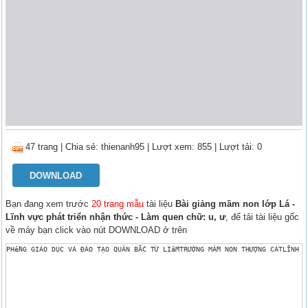
47 trang
|
Chia sẻ:
thienanh95
| Lượt xem: 855
| Lượt tải: 0
DOWNLOAD
Bạn đang xem trước
20 trang mẫu
tài liệu
Bài giảng mầm non lớp Lá -
Lĩnh vực phát triển nhận thức - Làm quen chữ: u, ư
, để tải tài liệu gốc
về máy bạn click vào nút DOWNLOAD ở trên
PHềNG GIÁO DỤC VÀ ĐÀO TẠO QUÂN BẮC TỪ LIấMTRƯỜNG MẦM NON THƯỢNG CÁTLĨNH V