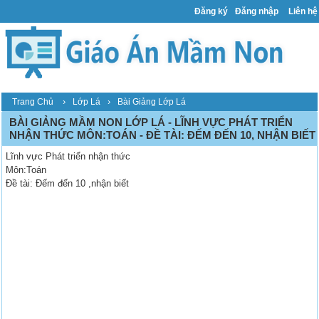
Đăng ký
Đăng nhập
Liên hệ
›
›
Trang Chủ
Lớp Lá
Bài Giảng Lớp Lá
BÀI GIẢNG MẦM NON LỚP LÁ - LĨNH VỰC PHÁT TRIỂN
NHẬN THỨC MÔN:TOÁN - ĐỀ TÀI: ĐẾM ĐẾN 10, NHẬN BIẾT
Lĩnh vực Phát triển nhận thức
Môn:Toán
Đề tài: Đếm đến 10 ,nhận biết