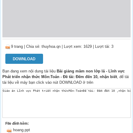
9 trang
|
Chia sẻ:
thuyhoa.qn
| Lượt xem: 1629
| Lượt tải: 3
DOWNLOAD
Bạn đang xem nội dung tài liệu
Bài giảng mầm non lớp lá - Lĩnh vực
Phát triển nhận thức Môn:Toán - Đề tài: Đếm đến 10, nhận biết
, để tải
tài liệu về máy bạn click vào nút DOWNLOAD ở trên
Giáo án Lĩnh vực Phát triển nhận thứcMôn:ToánĐề tài: Đếm đến 10 ,nhận biế
File đính kèm:
hoang.ppt