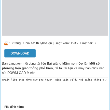
13 trang
|
Chia sẻ:
thuyhoa.qn
| Lượt xem: 1935
| Lượt tải: 3
DOWNLOAD
Bạn đang xem nội dung tài liệu
Bài giảng Mầm non lớp lá - Một số
phương tiện giao thông phổ biến
, để tải tài liệu về máy bạn click vào
nút DOWNLOAD ở trên
Nhiệt liệt chào mừng quý phụ huynh, giáo viên về dự hội giảng Tháng 4 / 2
File đính kèm: