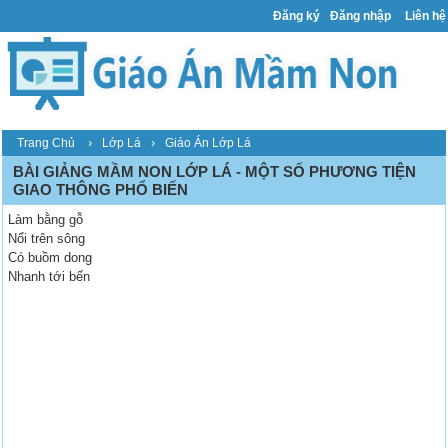
Đăng ký
Đăng nhập
Liên hệ
›
›
Trang Chủ
Lớp Lá
Giáo Án Lớp Lá
BÀI GIẢNG MẦM NON LỚP LÁ - MỘT SỐ PHƯƠNG TIỆN
GIAO THÔNG PHỔ BIẾN
Làm bằng gỗ
Nổi trên sông
Có buồm dong
Nhanh tới bến