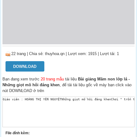
22 trang
|
Chia sẻ:
thuyhoa.qn
| Lượt xem: 1915
| Lượt tải: 1
DOWNLOAD
Bạn đang xem trước
20 trang mẫu
tài liệu
Bài giảng Mầm non lớp lá -
Những giọt mồ hôi đáng khen
, để tải tài liệu gốc về máy bạn click vào
nút DOWNLOAD ở trên
Giáo viên : HOÀNG THỊ YẾN NGUYỆTNhững giọt mồ hôi đáng khenChơi " trốn tì
File đính kèm: