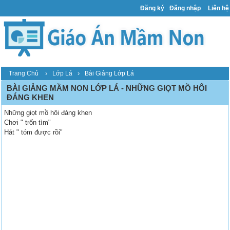
Đăng ký
Đăng nhập
Liên hệ
›
›
Trang Chủ
Lớp Lá
Bài Giảng Lớp Lá
BÀI GIẢNG MẦM NON LỚP LÁ - NHỮNG GIỌT MỒ HÔI
ĐÁNG KHEN
Những giọt mồ hôi đáng khen
Chơi " trốn tìm"
Hát " tóm được rồi"