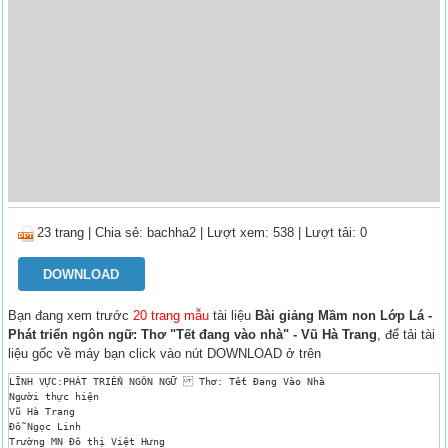
23 trang
|
Chia sẻ:
bachha2
| Lượt xem: 538
| Lượt tải: 0
DOWNLOAD
Bạn đang xem trước
20 trang mẫu
tài liệu
Bài giảng Mầm non Lớp Lá -
Phát triển ngôn ngữ: Thơ "Tết đang vào nhà" - Vũ Hà Trang
, để tải tài
liệu gốc về máy bạn click vào nút DOWNLOAD ở trên
LĨNH VỰC:PHÁT TRIỂN NGÔN NGỮ  Thơ: Tết Đang Vào Nhà 

Người thực hiện 

Vũ Hà Trang 

Đỗ Ngọc Linh 

Trường MN Đô thị Việt Hưng 
