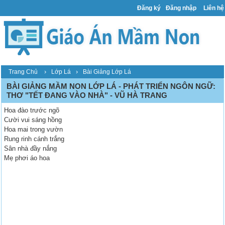
Đăng ký
Đăng nhập
Liên hệ
›
›
Trang Chủ
Lớp Lá
Bài Giảng Lớp Lá
BÀI GIẢNG MẦM NON LỚP LÁ - PHÁT TRIỂN NGÔN NGỮ:
THƠ "TẾT ĐANG VÀO NHÀ" - VŨ HÀ TRANG
Hoa đào trước ngõ
Cười vui sáng hồng
Hoa mai trong vườn
Rung rinh cánh trắng
Sân nhà đầy nắng
Mẹ phơi áo hoa