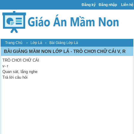
Đăng ký
Đăng nhập
Liên hệ
›
›
Trang Chủ
Lớp Lá
Bài Giảng Lớp Lá
BÀI GIẢNG MẦM NON LỚP LÁ - TRÒ CHƠI CHỮ CÁI V, R
TRÒ CHƠI CHỮ CÁI
v- r
Quan sát, lắng nghe
Trả lời câu hỏi