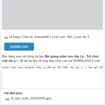
14 trang
|
Chia sẻ:
thienanh95
| Lượt xem: 951
| Lượt tải: 0
DOWNLOAD
Bạn đang xem nội dung tài liệu
Bài giảng mầm non lớp Lá - Trò chơi
chữ cái v, r
, để tải tài liệu về máy bạn click vào nút DOWNLOAD ở trên
nhiệt liệt chào mừngCỏc thầy cụ đến dự TRò CHƠI chữ cái v- r lớp mgl A2Tr
File đính kèm:
14_lqcc_tram_201202015.pptx