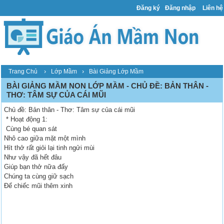
Đăng ký
Đăng nhập
Liên hệ
›
›
Trang Chủ
Lớp Mầm
Bài Giảng Lớp Mầm
BÀI GIẢNG MẦM NON LỚP MẦM - CHỦ ĐỀ: BẢN THÂN -
THƠ: TÂM SỰ CỦA CÁI MŨI
Chủ đề: Bản thân - Thơ: Tâm sự của cái mũi
* Hoạt động 1:
Cùng bé quan sát
Nhô cao giữa mặt một mình
Hít thở rất giỏi lại tinh ngửi mùi
Như vậy đã hết đâu
Giúp bạn thở nữa đấy
Chúng ta cùng giữ sạch
Để chiếc mũi thêm xinh