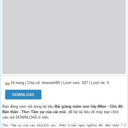
14 trang
|
Chia sẻ:
thienanh95
| Lượt xem: 837
| Lượt tải: 0
DOWNLOAD
Bạn đang xem nội dung tài liệu
Bài giảng mầm non lớp Mầm - Chủ đề:
Bản thân - Thơ: Tâm sự của cái mũi
, để tải tài liệu về máy bạn click
vào nút DOWNLOAD ở trên
Thơ: Tâm sự của cái mũiLĩnh vực: Phát triển ngôn ngữChủ đề: Bản thân * Ho