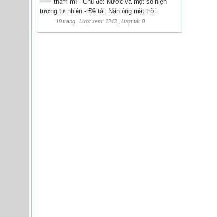
thẩm mĩ - Chủ đề: Nước và một số hiện
tượng tự nhiên - Đề tài: Nặn ông mặt trời
19 trang | Lượt xem: 1343 | Lượt tải: 0