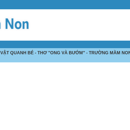
 VẬT QUANH BÉ - THƠ "ONG VÀ BƯỚM" - TRƯỜNG MẦM NON