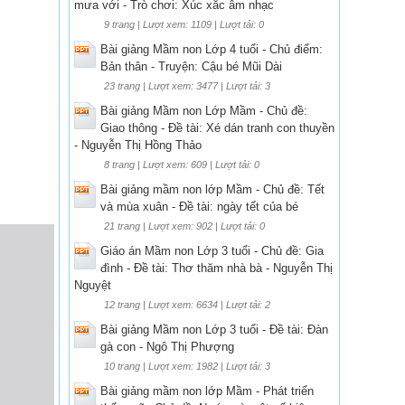
mưa với - Trò chơi: Xúc xắc âm nhạc
9 trang | Lượt xem: 1109 | Lượt tải: 0
Bài giảng Mầm non Lớp 4 tuổi - Chủ điểm:
Bản thân - Truyện: Cậu bé Mũi Dài
23 trang | Lượt xem: 3477 | Lượt tải: 3
Bài giảng Mầm non Lớp Mầm - Chủ đề:
Giao thông - Đề tài: Xé dán tranh con thuyền
- Nguyễn Thị Hồng Thảo
8 trang | Lượt xem: 609 | Lượt tải: 0
Bài giảng mầm non lớp Mầm - Chủ đề: Tết
và mùa xuân - Đề tài: ngày tết của bé
21 trang | Lượt xem: 902 | Lượt tải: 0
Giáo án Mầm non Lớp 3 tuổi - Chủ đề: Gia
đình - Đề tài: Thơ thăm nhà bà - Nguyễn Thị
Nguyệt
12 trang | Lượt xem: 6634 | Lượt tải: 2
Bài giảng Mầm non Lớp 3 tuổi - Đề tài: Đàn
gà con - Ngô Thị Phượng
10 trang | Lượt xem: 1982 | Lượt tải: 3
Bài giảng mầm non lớp Mầm - Phát triển