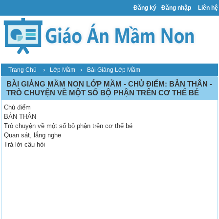
Đăng ký
Đăng nhập
Liên hệ
›
›
Trang Chủ
Lớp Mầm
Bài Giảng Lớp Mầm
BÀI GIẢNG MẦM NON LỚP MẦM - CHỦ ĐIỂM: BẢN THÂN -
TRÒ CHUYỆN VỀ MỘT SỐ BỘ PHẬN TRÊN CƠ THỂ BÉ
Chủ điểm
BẢN THÂN
Trò chuyện về một số bộ phận trên cơ thể bé
Quan sát, lắng nghe
Trả lời câu hỏi