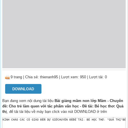
9 trang
|
Chia sẻ:
thienanh95
| Lượt xem: 950
| Lượt tải: 0
DOWNLOAD
Bạn đang xem nội dung tài liệu
Bài giảng mầm non lớp Mầm - Chuyên
đề: Cho trẻ làm quen với tác phẩm văn học - Đề tài: Bé học thơ: Quả
thị
, để tải tài liệu về máy bạn click vào nút DOWNLOAD ở trên
KÍNH CHÀO CÁC CÔ GIÁO ĐẾN DỰ GIỜCHUYÊN ĐỀĐỀ TÀI: BÉ HỌC THƠ: "QUẢ THỊ"BÉ 