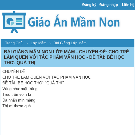
Đăng ký
Đăng nhập
Liên hệ
›
›
Trang Chủ
Lớp Mầm
Bài Giảng Lớp Mầm
BÀI GIẢNG MẦM NON LỚP MẦM - CHUYÊN ĐỀ: CHO TRẺ
LÀM QUEN VỚI TÁC PHẨM VĂN HỌC - ĐỀ TÀI: BÉ HỌC
THƠ: QUẢ THỊ
CHUYÊN ĐỀ
CHO TRẺ LÀM QUEN VỚI TÁC PHẨM VĂN HỌC
ĐỀ TÀI: BÉ HỌC THƠ: "QUẢ THỊ"
Vàng như mặt trăng
Treo trên vòm lá
Da nhẵn mịn màng
Thị ơi thơm quá