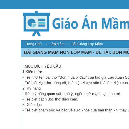
›
›
Trang Chủ
Lớp Mầm
Bài Giảng Lớp Mầm
BÀI GIẢNG MẦM NON LỚP MẦM - ĐỀ TÀI: BỐN M
I.MỤC ĐÍCH YÊU CẦU
1.Kiến thức
- Trẻ nhớ tên bài thơ “Bốn mùa ở đâu” của tác giả Cao Xuân S
- Trẻ biết đọc thơ cùng cô, thể hiện được sắc thái âm điệu của 
2. Kỹ năng
- Rèn kỹ năng quan sát, chú ý, ngôn ngữ mạch lạc cho trẻ.
- Trẻ biết cách đọc thơ diễn cảm.
3. Giáo dục
- Trẻ biết chăm sóc và bảo vệ sức khỏe của bản thân khi thay đổ