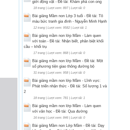
giới động vật - Đề tài: Khám phá con ong
18 trang | Lượt xem: 897 | Lượt tải: 0
Bài giảng Mầm non Lớp 3 tuổi - Đề tài: Tô
màu bức tranh gia đình - Nguyễn Minh Hạnh
12 trang | Lượt xem: 9582 | Lượt tải: 1
Bài giảng mầm non lớp Mầm - Làm quen
với toán - Đề tài: Nhận biết, phân biệt khối
cầu – khối trụ
17 trang | Lượt xem: 868 | Lượt tải: 0
Bài giảng mầm non lớp Mầm - Đề tài: Một
số phương tiện giao thông đường bộ
31 trang | Lượt xem: 958 | Lượt tải: 0
Bài giảng mầm non lớp Mầm - Lĩnh vực:
Phát triển nhận thức - Đề tài: Số lượng 1 và
2
18 trang | Lượt xem: 781 | Lượt tải: 1
Bài giảng mầm non lớp Mầm - Làm quen
với văn học - Đề tài: Qua đường
16 trang | Lượt xem: 846 | Lượt tải: 0
Bài giảng Mầm non Lớp Mầm - Đề tài: Dạy