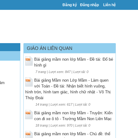
Đăng ký
Đăng nhập
Liên hệ
GIÁO ÁN LIÊN QUAN
Bài giảng mầm non lớp Mầm - Đề tài: Đố bé
hình gì
7 trang | Lượt xem: 847 | Lượt tải: 0
Bài giảng Mầm non Lớp Mầm - Làm quen
năm
với Toán - Đề tài: Nhận biết hình vuông,
hình tròn, hình tam giác, hình chữ nhật - Võ Thị
Thúy Đoài
14 trang | Lượt xem: 617 | Lượt tải: 0
Bài giảng mầm non lớp Mầm - Truyện: Kiến
con đi xe ô tô - Trường Mầm Non Liên Mạc
18 trang | Lượt xem: 970 | Lượt tải: 0
Bài giảng mầm non lớp Mầm - Chủ đề: thế