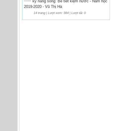
kỹ năng sống: Bé tiết kiệm nước - Năm học
2019-2020 - Vũ Thị Hà
14 trang | Lượt xem: 384 | Lượt tải: 0