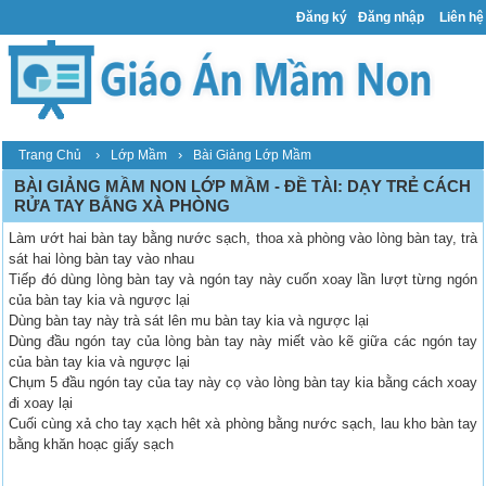
Đăng ký
Đăng nhập
Liên hệ
›
›
Trang Chủ
Lớp Mầm
Bài Giảng Lớp Mầm
BÀI GIẢNG MẦM NON LỚP MẦM - ĐỀ TÀI: DẠY TRẺ CÁCH
RỬA TAY BẰNG XÀ PHÒNG
Làm ướt hai bàn tay bằng nước sạch, thoa xà phòng vào lòng bàn tay, trà
sát hai lòng bàn tay vào nhau
Tiếp đó dùng lòng bàn tay và ngón tay này cuốn xoay lần lượt từng ngón
của bàn tay kia và ngược lại
Dùng bàn tay này trà sát lên mu bàn tay kia và ngược lại
Dùng đầu ngón tay của lòng bàn tay này miết vào kẽ giữa các ngón tay
của bàn tay kia và ngược lại
Chụm 5 đầu ngón tay của tay này cọ vào lòng bàn tay kia bằng cách xoay
đi xoay lại
Cuối cùng xả cho tay xạch hêt xà phòng bằng nước sạch, lau kho bàn tay
bằng khăn hoạc giấy sạch