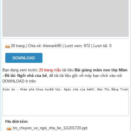
28 trang
|
Chia sẻ:
thienanh95
| Lượt xem: 872
| Lượt tải: 0
DOWNLOAD
Bạn đang xem trước
20 trang mẫu
tài liệu
Bài giảng mầm non lớp Mầm
- Đề tài: Ngôi nhà của bé
, để tải tài liệu gốc về máy bạn click vào nút
DOWNLOAD ở trên
Giáo án : Khám phá khoa họcĐề tài: Ngôi nhà của béGV: Đào Thị Bằng Trường
File đính kèm:
tro_chuyen_ve_ngoi_nha_be_111201720.ppt