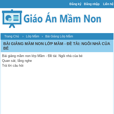
Đăng ký
Đăng nhập
Liên hệ
›
›
Trang Chủ
Lớp Mầm
Bài Giảng Lớp Mầm
BÀI GIẢNG MẦM NON LỚP MẦM - ĐỀ TÀI: NGÔI NHÀ CỦA
BÉ
Bài giảng mầm non lớp Mầm - Đề tài: Ngôi nhà của bé
Quan sát, lắng nghe
Trả lời câu hỏi