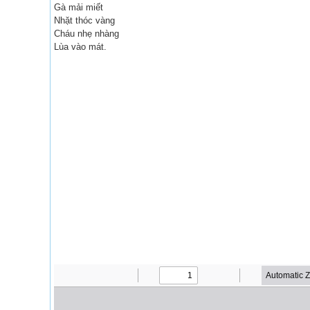
Gà mải miết
Nhặt thóc vàng
Cháu nhẹ nhàng
Lùa vào mát.