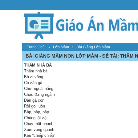
›
›
Trang Chủ
Lớp Mầm
Bài Giảng Lớp Mầm
BÀI GIẢNG MẦM NON LỚP MẦM - ĐỀ TÀI: THĂM 
THĂM NHÀ BÀ
Thăm nhà bà
Bà đi vắng
Có đàn gà
Chơi ngoài nắng
Cháu đứng ngắm
Đàn gà con
Rồi gọi luôn
Bập, bập, bập
Chúng lật đật
Chạy thật nhanh
Xúm vòng quanh
Kêu “chiếp chiếp”