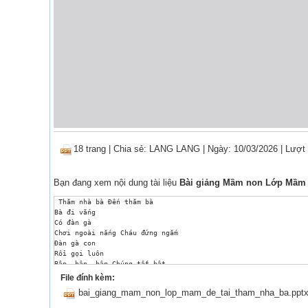
18 trang
|
Chia sẻ:
LANG LANG
| Ngày: 10/03/2026
| Lượt
Bạn đang xem nội dung tài liệu
Bài giảng Mầm non Lớp Mầm -
 Thăm nhà bà Đến thăm bà

Bà đi vắng

Có đàn gà

Chơi ngoài nắng Cháu đứng ngắm

Đàn gà con

Rồi gọi luôn

Bập, bập, bập Chúng tất bật

Chạy nhanh nhanh

File đính kèm:
Xúm vòng quanh

bai_giang_mam_non_lop_mam_de_tai_tham_nha_ba.ppt
Kêu chiếp, chiếp Gà mải miết

Nhặt thóc vàng Cháu nhẹ nhàng
