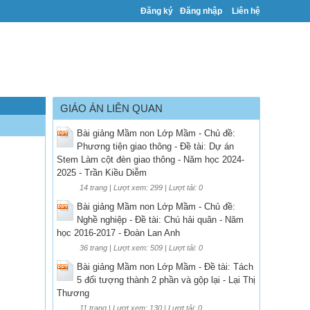
Đăng ký
Đăng nhập
Liên hệ
GIÁO ÁN LIÊN QUAN
Bài giảng Mầm non Lớp Mầm - Chủ đề:
Phương tiện giao thông - Đề tài: Dự án
Stem Làm cột đèn giao thông - Năm học 2024-
2025 - Trần Kiều Diễm
14 trang | Lượt xem: 299 | Lượt tải: 0
Bài giảng Mầm non Lớp Mầm - Chủ đề:
Nghề nghiệp - Đề tài: Chú hải quân - Năm
học 2016-2017 - Đoàn Lan Anh
36 trang | Lượt xem: 509 | Lượt tải: 0
Bài giảng Mầm non Lớp Mầm - Đề tài: Tách
5 đối tượng thành 2 phần và gộp lại - Lại Thị
Thương
11 trang | Lượt xem: 130 | Lượt tải: 0