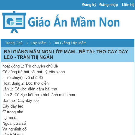
Đăng ký
Đăng nhập
Liên hệ
›
›
Trang Chủ
Lớp Mầm
Bài Giảng Lớp Mầm
BÀI GIẢNG MẦM NON LỚP MẦM - ĐỀ TÀI: THƠ CÂY DÂY
LEO - TRẦN THỊ NGÂN
hoạt động 1: Trò chuyện chủ đề
Cô cùng trẻ hát bài hát Lý cây xanh
- Trò chuyện về chủ đề
Hoạt động 2: Đọc thơ diễn
Lần 1: Cô đọc diễn cảm bài thơ
Lần 2: Cô đọc kết hợp hình ảnh minh họa
Bài thơ: Cây dây leo
Cây dây leo
Ở trong nhà
Lại bò ra
Ngoài cửa sổ
Và nghểnh cổ
Lên trời cao