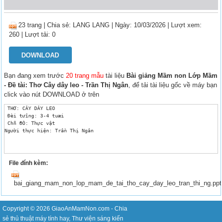
23 trang
|
Chia sẻ:
LANG LANG
| Ngày: 10/03/2026
| Lượt xem:
260
| Lượt tải: 0
DOWNLOAD
Bạn đang xem trước
20 trang mẫu
tài liệu
Bài giảng Mầm non Lớp Mầm
- Đề tài: Thơ Cây dây leo - Trần Thị Ngân
, để tải tài liệu gốc về máy bạn
click vào nút DOWNLOAD ở trên
 THƠ: CÂY DÂY LEO

 Đèi tưîng: 3-4 tuæi

 Chñ ®Ò: Thực vật

Người thực hiện: Trần Thị Ngân 
File đính kèm:
bai_giang_mam_non_lop_mam_de_tai_tho_cay_day_leo_tran_thi_ng.ppt
Copyright © 2026
GiaoAnMamNon.com
- Chia
sẻ
thủ thuật máy tính
hay,
Thư viện sáng kiến