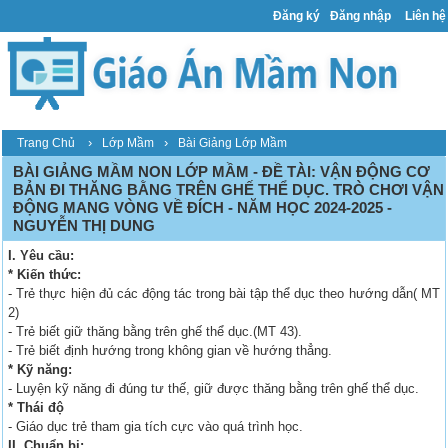
Đăng ký
Đăng nhập
Liên hệ
›
›
Trang Chủ
Lớp Mầm
Bài Giảng Lớp Mầm
BÀI GIẢNG MẦM NON LỚP MẦM - ĐỀ TÀI: VẬN ĐỘNG CƠ
BẢN ĐI THĂNG BẰNG TRÊN GHẾ THỂ DỤC. TRÒ CHƠI VẬN
ĐỘNG MANG VÒNG VỀ ĐÍCH - NĂM HỌC 2024-2025 -
NGUYỄN THỊ DUNG
I. Yêu cầu:
* Kiến thức:
- Trẻ thực hiện đủ các động tác trong bài tập thể dục theo hướng dẫn( MT
2)
- Trẻ biết giữ thăng bằng trên ghế thể dục.(MT 43).
- Trẻ biết định hướng trong không gian về hướng thẳng.
* Kỹ năng:
- Luyện kỹ năng đi đúng tư thế, giữ được thăng bằng trên ghế thể dục.
* Thái độ
- Giáo dục trẻ tham gia tích cực vào quá trình học.
II. Chuẩn bị: