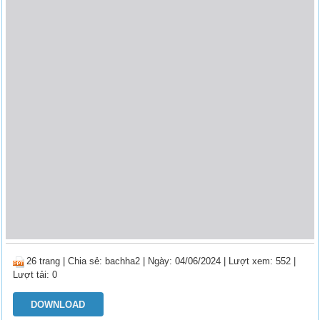
26 trang
|
Chia sẻ:
bachha2
| Ngày: 04/06/2024
| Lượt xem: 552
|
Lượt tải: 0
DOWNLOAD