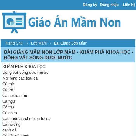
Đăng ký
Đăng nhập
Liên hệ
›
›
Trang Chủ
Lớp Mầm
Bài Giảng Lớp Mầm
BÀI GIẢNG MẦM NON LỚP MẦM - KHÁM PHÁ KHOA HỌC -
ĐỘNG VẬT SỐNG DƯỚI NƯỚC
KHÁM PHÁ KHOA HỌC
Động vật sống dưới nước
Mở rộng các loại cá
Cá mè
Cá trê
Cá nước mặn
Cá ngừ
Cá thu
Cá chim
Các món ăn chế biến từ cá
Cá nướng
canh cá
Cá sốt cà chua