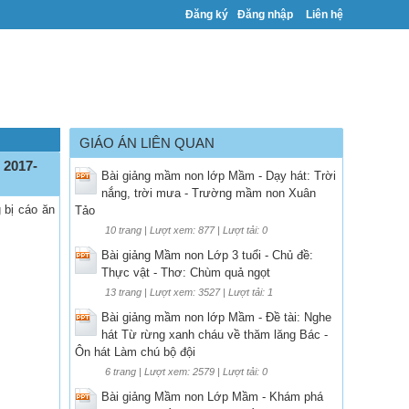
Đăng ký
Đăng nhập
Liên hệ
GIÁO ÁN LIÊN QUAN
2017-
Bài giảng mầm non lớp Mầm - Dạy hát: Trời
nắng, trời mưa - Trường mầm non Xuân
 bị cáo ăn
Tảo
10 trang | Lượt xem: 877 | Lượt tải: 0
Bài giảng Mầm non Lớp 3 tuổi - Chủ đề:
Thực vật - Thơ: Chùm quả ngọt
13 trang | Lượt xem: 3527 | Lượt tải: 1
Bài giảng mầm non lớp Mầm - Đề tài: Nghe
hát Từ rừng xanh cháu về thăm lăng Bác -
Ôn hát Làm chú bộ đội
6 trang | Lượt xem: 2579 | Lượt tải: 0
Bài giảng Mầm non Lớp Mầm - Khám phá