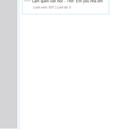
Làm quen văn học - Thơ: Em yêu nhà em
Lượt xem: 837 | Lượt tải: 0