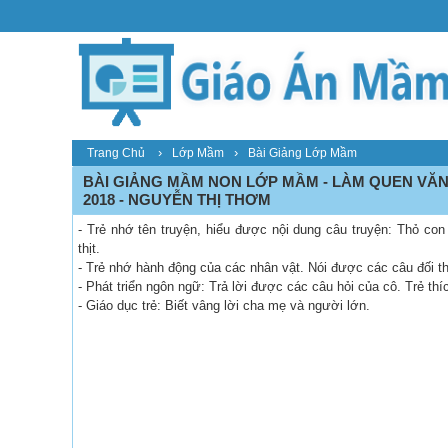
›
›
Trang Chủ
Lớp Mầm
Bài Giảng Lớp Mầm
BÀI GIẢNG MẦM NON LỚP MẦM - LÀM QUEN VĂN 
2018 - NGUYỄN THỊ THƠM
- Trẻ nhớ tên truyện, hiểu được nội dung câu truyện: Thỏ co
thịt.
- Trẻ nhớ hành động của các nhân vật. Nói được các câu đối t
- Phát triển ngôn ngữ: Trả lời được các câu hỏi của cô. Trẻ thí
- Giáo dục trẻ: Biết vâng lời cha mẹ và người lớn.