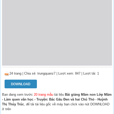
24 trang
|
Chia sẻ:
trungquanz7
| Lượt xem: 847
| Lượt tải: 1
DOWNLOAD
Bạn đang xem trước
20 trang mẫu
tài liệu
Bài giảng Mầm non Lớp Mầm
- Làm quen văn học - Truyện: Bác Gấu Đen và hai Chú Thỏ - Huỳnh
Thị Thúy Trúc
, để tải tài liệu gốc về máy bạn click vào nút DOWNLOAD
ở trên