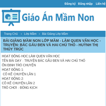
Đăng ký
Đăng nhập
Liên hệ
›
›
Trang Chủ
Lớp Mầm
Bài Giảng Lớp Mầm
BÀI GIẢNG MẦM NON LỚP MẦM - LÀM QUEN VĂN HỌC -
TRUYỆN: BÁC GẤU ĐEN VÀ HAI CHÚ THỎ - HUỲNH THỊ
THÚY TRÚC
HOẠT ĐỘNG HỌC:LÀM QUEN VĂN HỌC
TÊN BÀI DẠY : TRUYỆN BÁC GẤU ĐEN VÀ HAI CHÚ THỎ
ỔN ĐỊNH TRÒ CHUYỆN
HOẠT ĐỘNG 1:
CÔ KỂ CHUYỆN LẦN 1
HOẠT ĐỘNG 2:
CÔ KỂ CHUYỆN LẦN 2
TRÒ CHƠI : ĐÓNG KỊCH