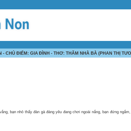
- CHỦ ĐIỂM: GIA ĐÌNH - THƠ: THĂM NHÀ BÀ (PHAN THỊ TƯƠ
 vắng, bạn nhỏ thấy đàn gà đáng yêu đang chơi ngoài nắng, bạn đứng ngắm