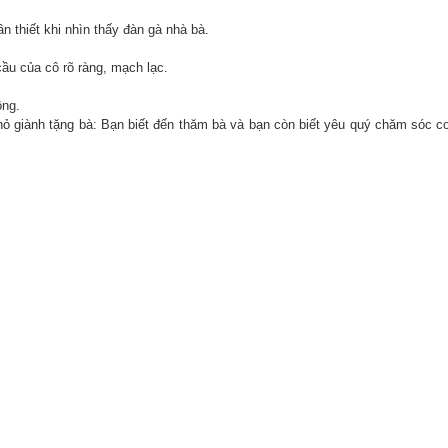
 thiết khi nhìn thấy đàn gà nhà bà.
u cầu của cô rõ ràng, mạch lạc.
ông.
ỏ giành tặng bà: Bạn biết đến thăm bà và bạn còn biết yêu quý chăm sóc c