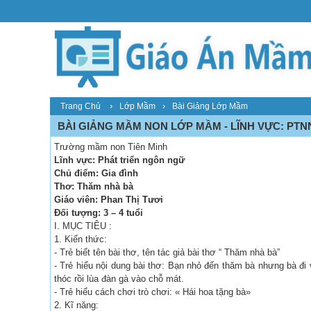
›
›
Trang Chủ
Lớp Mầm
Bài Giảng Lớp Mầm
BÀI GIẢNG MẦM NON LỚP MẦM - LĨNH VỰC: PTNN 
Trường mầm non Tiên Minh
Lĩnh vực: Phát triển ngôn ngữ
Chủ điểm: Gia đình
Thơ: Thăm nhà bà
Giáo viên: Phan Thị Tươi
Đối tượng: 3 – 4 tuổi
I. MỤC TIÊU :
1. Kiến thức:
- Trẻ biết tên bài thơ, tên tác giả bài thơ “ Thăm nhà bà”
- Trẻ hiểu nội dung bài thơ: Bạn nhỏ đến thăm bà nhưng bà đi
thóc rồi lùa đàn gà vào chỗ mát.
- Trẻ hiểu cách chơi trò chơi: « Hái hoa tặng bà»
2. Kĩ năng: