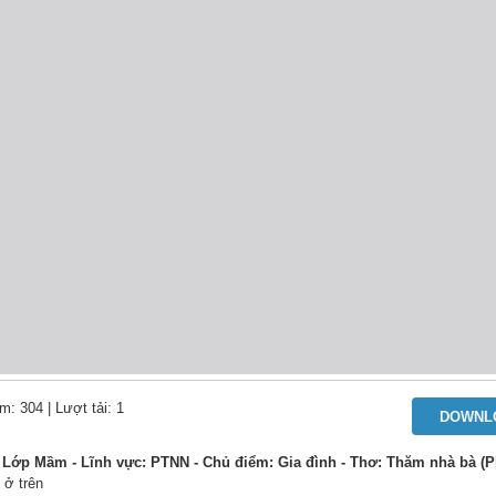
m: 304
| Lượt tải: 1
DOWNL
Lớp Mầm - Lĩnh vực: PTNN - Chủ điểm: Gia đình - Thơ: Thăm nhà bà (P
 ở trên