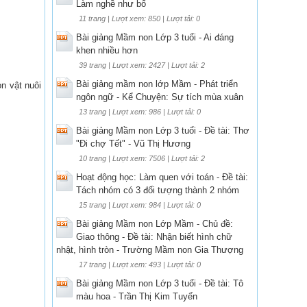
Làm nghề như bố
11 trang | Lượt xem: 850 | Lượt tải: 0
Bài giảng Mầm non Lớp 3 tuổi - Ai đáng
khen nhiều hơn
39 trang | Lượt xem: 2427 | Lượt tải: 2
Bài giảng mầm non lớp Mầm - Phát triển
on vật nuôi
ngôn ngữ - Kể Chuyện: Sự tích mùa xuân
13 trang | Lượt xem: 986 | Lượt tải: 0
Bài giảng Mầm non Lớp 3 tuổi - Đề tài: Thơ
"Đi chợ Tết" - Vũ Thị Hương
10 trang | Lượt xem: 7506 | Lượt tải: 2
Hoạt động học: Làm quen với toán - Đề tài:
Tách nhóm có 3 đối tượng thành 2 nhóm
15 trang | Lượt xem: 984 | Lượt tải: 0
Bài giảng Mầm non Lớp Mầm - Chủ đề:
Giao thông - Đề tài: Nhận biết hình chữ
nhật, hình tròn - Trường Mầm non Gia Thượng
17 trang | Lượt xem: 493 | Lượt tải: 0
Bài giảng Mầm non Lớp 3 tuổi - Đề tài: Tô
màu hoa - Trần Thị Kim Tuyến