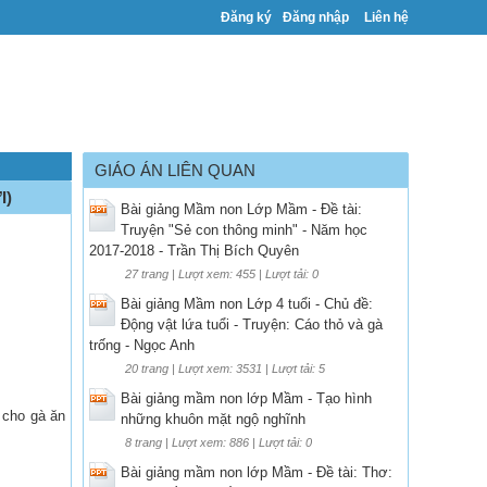
Đăng ký
Đăng nhập
Liên hệ
GIÁO ÁN LIÊN QUAN
I)
Bài giảng Mầm non Lớp Mầm - Đề tài:
Truyện "Sẻ con thông minh" - Năm học
2017-2018 - Trần Thị Bích Quyên
27 trang | Lượt xem: 455 | Lượt tải: 0
Bài giảng Mầm non Lớp 4 tuổi - Chủ đề:
Động vật lứa tuổi - Truyện: Cáo thỏ và gà
trống - Ngọc Anh
20 trang | Lượt xem: 3531 | Lượt tải: 5
Bài giảng mầm non lớp Mầm - Tạo hình
, cho gà ăn
những khuôn mặt ngộ nghĩnh
8 trang | Lượt xem: 886 | Lượt tải: 0
Bài giảng mầm non lớp Mầm - Đề tài: Thơ: