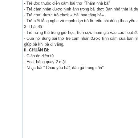
- Trẻ đọc thuộc diễn cảm bài thơ “Thăm nhà bà”
- Trẻ cảm nhận được hình ảnh trong bài thơ: Bạn nhỏ thật là thân
- Trẻ chơi được trò chơi: « Hái hoa tặng bà»
- Trẻ biết lắng nghe và mạnh dạn trả lời câu hỏi đúng theo yê
3. Thái độ:
- Trẻ hứng thú trong giờ học, tích cực tham gia vào các hoạt đ
- Qua nội dung bài thơ trẻ cảm nhận được tình cảm của bạn nh
giúp bà khi bà đi vắng.
II. CHUẨN BỊ:
- Giáo án điện tử
- Hoa, bảng quay 2 mặt
- Nhạc bài “ Cháu yêu bà”; đàn gà trong sân’’.