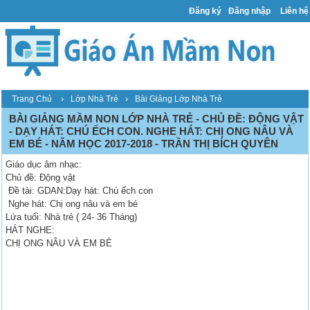
Đăng ký
Đăng nhập
Liên hệ
›
›
Trang Chủ
Lớp Nhà Trẻ
Bài Giảng Lớp Nhà Trẻ
BÀI GIẢNG MẦM NON LỚP NHÀ TRẺ - CHỦ ĐỀ: ĐỘNG VẬT
- DẠY HÁT: CHÚ ẾCH CON. NGHE HÁT: CHỊ ONG NÂU VÀ
EM BÉ - NĂM HỌC 2017-2018 - TRẦN THỊ BÍCH QUYÊN
Giáo dục âm nhạc:
Chủ đề: Động vật
Đề tài: GDAN:Dạy hát: Chú ếch con
Nghe hát: Chị ong nâu và em bé
Lứa tuổi: Nhà trẻ ( 24- 36 Tháng)
HÁT NGHE:
CHỊ ONG NÂU VÀ EM BÉ