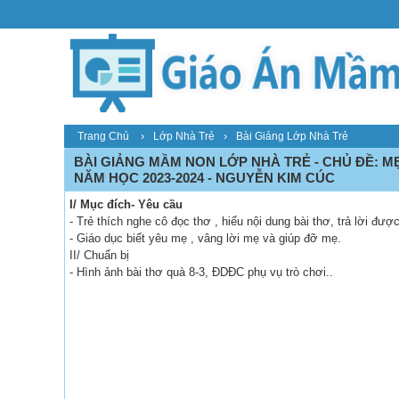
›
›
Trang Chủ
Lớp Nhà Trẻ
Bài Giảng Lớp Nhà Trẻ
BÀI GIẢNG MẦM NON LỚP NHÀ TRẺ - CHỦ ĐỀ: MẸ
NĂM HỌC 2023-2024 - NGUYỄN KIM CÚC
I/ Mục đích- Yêu cầu
- Trẻ thích nghe cô đọc thơ , hiểu nội dung bài thơ, trả lời đượ
- Giáo dục biết yêu mẹ , vâng lời mẹ và giúp đỡ mẹ.
II/ Chuẩn bị
- Hình ảnh bài thơ quà 8-3, ĐDĐC phụ vụ trò chơi..