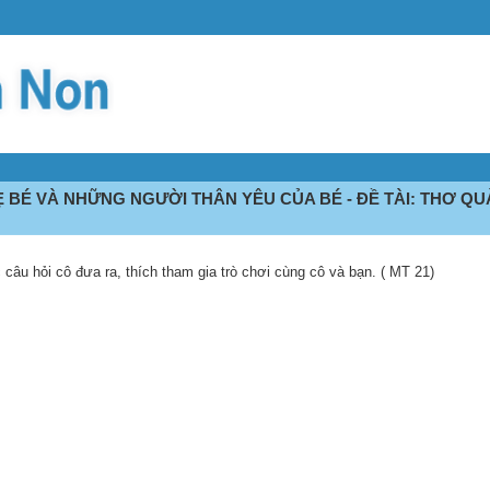
 BÉ VÀ NHỮNG NGƯỜI THÂN YÊU CỦA BÉ - ĐỀ TÀI: THƠ QUÀ 
c câu hỏi cô đưa ra, thích tham gia trò chơi cùng cô và bạn. ( MT 21)