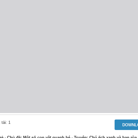
 tải: 1
DOWNL
ẻ - Chủ đề: Một số con vật quanh bé - Truyện: Chú ếch xanh và bạn rùa 