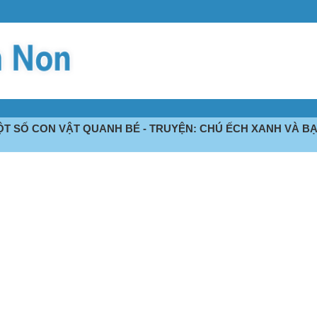
ỘT SỐ CON VẬT QUANH BÉ - TRUYỆN: CHÚ ẾCH XANH VÀ B