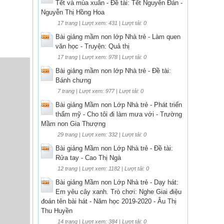
Tết và mùa xuân - Đề tài: Tết Nguyên Đán -
Nguyễn Thị Hồng Hoa
17 trang | Lượt xem: 431 | Lượt tải: 0
Bài giảng mầm non lớp Nhà trẻ - Làm quen
văn học - Truyện: Quả thị
17 trang | Lượt xem: 978 | Lượt tải: 0
Bài giảng mầm non lớp Nhà trẻ - Đề tài:
Bánh chưng
7 trang | Lượt xem: 977 | Lượt tải: 0
Bài giảng Mầm non Lớp Nhà trẻ - Phát triển
thẩm mỹ - Cho tôi đi làm mưa với - Trường
Mầm non Gia Thượng
29 trang | Lượt xem: 332 | Lượt tải: 0
Bài giảng Mầm non Lớp Nhà trẻ - Đề tài:
Rửa tay - Cao Thị Ngà
12 trang | Lượt xem: 1182 | Lượt tải: 0
Bài giảng Mầm non Lớp Nhà trẻ - Dạy hát:
Em yêu cây xanh. Trò chơi: Nghe Giai điệu
đoán tên bài hát - Năm học 2019-2020 - Âu Thị
Thu Huyền
14 trang | Lượt xem: 384 | Lượt tải: 0