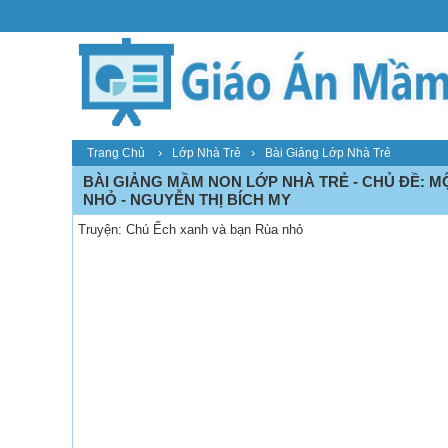
›
›
Trang Chủ
Lớp Nhà Trẻ
Bài Giảng Lớp Nhà Trẻ
BÀI GIẢNG MẦM NON LỚP NHÀ TRẺ - CHỦ ĐỀ: M
NHỎ - NGUYỄN THỊ BÍCH MY
Truyện: Chú Ếch xanh và bạn Rùa nhỏ