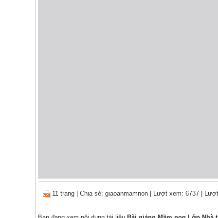
11 trang
|
Chia sẻ:
giaoanmamnon
| Lượt xem: 6737
| Lượt
Bạn đang xem nội dung tài liệu
Bài giảng Mầm non Lớp Nhà tr