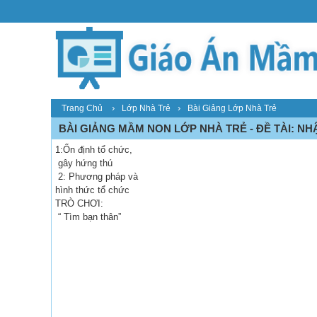
›
›
Trang Chủ
Lớp Nhà Trẻ
Bài Giảng Lớp Nhà Trẻ
BÀI GIẢNG MẦM NON LỚP NHÀ TRẺ - ĐỀ TÀI: NHẬ
1:Ổn định tổ chức,
gây hứng thú
2: Phương pháp và
hình thức tổ chức
TRÒ CHƠI:
“ Tìm bạn thân”