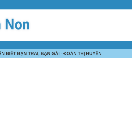
N BIẾT BẠN TRAI, BẠN GÁI - ĐOÀN THỊ HUYỀN