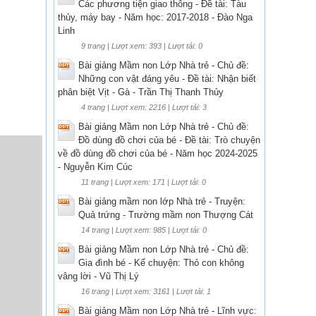
Các phương tiện giao thông - Đề tài: Tàu
thủy, máy bay - Năm học: 2017-2018 - Đào Nga
Linh
9 trang | Lượt xem: 393 | Lượt tải: 0
Bài giảng Mầm non Lớp Nhà trẻ - Chủ đề:
Những con vật đáng yêu - Đề tài: Nhận biết
phân biệt Vịt - Gà - Trần Thị Thanh Thủy
4 trang | Lượt xem: 2216 | Lượt tải: 3
Bài giảng Mầm non Lớp Nhà trẻ - Chủ đề:
Đồ dùng đồ chơi của bé - Đề tài: Trò chuyện
về đồ dùng đồ chơi của bé - Năm học 2024-2025
- Nguyễn Kim Cúc
11 trang | Lượt xem: 171 | Lượt tải: 0
Bài giảng mầm non lớp Nhà trẻ - Truyện:
Quả trứng - Trường mầm non Thượng Cát
14 trang | Lượt xem: 985 | Lượt tải: 0
Bài giảng Mầm non Lớp Nhà trẻ - Chủ đề:
Gia đình bé - Kể chuyện: Thỏ con không
vâng lời - Vũ Thị Lý
16 trang | Lượt xem: 3161 | Lượt tải: 1
Bài giảng Mầm non Lớp Nhà trẻ - Lĩnh vực: