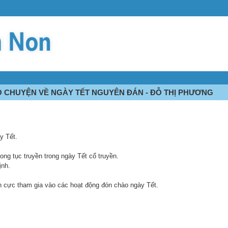
RÒ CHUYỆN VỀ NGÀY TẾT NGUYÊN ĐÁN - ĐỖ THỊ PHƯƠNG
ày Tết.
ng tục truyền trong ngày Tết cổ truyền.
ịnh.
ch cực tham gia vào các hoạt động đón chào ngày Tết.