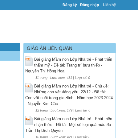
Đăng ký
Đăng nhập
Liên hệ
GIÁO ÁN LIÊN QUAN
Bài giảng Mầm non Lớp Nhà trẻ - Phát triển
thẩm mỹ - Đề tài: Trang trí bưu thiếp -
Nguyễn Thị Hồng Hoa
11 trang | Lượt xem: 431 | Lượt tải: 0
Bài giảng Mầm non Lớp Nhà trẻ - Chủ đề:
Những con vật đáng yêu. 22/12 - Đề tài:
Con vật nuôi trong gia đình - Năm học 2023-2024
- Nguyễn Kim Cúc
12 trang | Lượt xem: 179 | Lượt tải: 0
Bài giảng Mầm non Lớp Nhà trẻ - Phát triển
nhận thức - Đề tài: Một số loại quả màu đỏ -
Trần Thị Bích Quyên
10 trang | Lượt xem: 421 | Lượt tải: 0