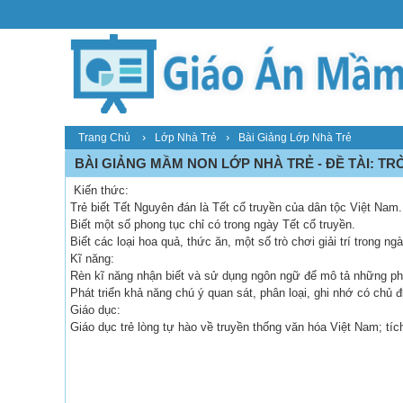
›
›
Trang Chủ
Lớp Nhà Trẻ
Bài Giảng Lớp Nhà Trẻ
BÀI GIẢNG MẦM NON LỚP NHÀ TRẺ - ĐỀ TÀI: T
Kiến thức:
Trẻ biết Tết Nguyên đán là Tết cổ truyền của dân tộc Việt Nam.
Biết một số phong tục chỉ có trong ngày Tết cổ truyền.
Biết các loại hoa quả, thức ăn, một số trò chơi giải trí trong ng
Kĩ năng:
Rèn kĩ năng nhận biết và sử dụng ngôn ngữ để mô tả những pho
Phát triển khả năng chú ý quan sát, phân loại, ghi nhớ có chủ đ
Giáo dục:
Giáo dục trẻ lòng tự hào về truyền thống văn hóa Việt Nam; tí