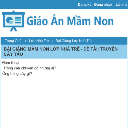
Đăng ký
Đăng nhập
Liên hệ
›
›
Trang Chủ
Lớp Nhà Trẻ
Bài Giảng Lớp Nhà Trẻ
BÀI GIẢNG MẦM NON LỚP NHÀ TRẺ - ĐỀ TÀI: TRUYỆN
CÂY TÁO
Đàm thoại
Trong câu chuyện có những ai?
Ông trồng cây gì?