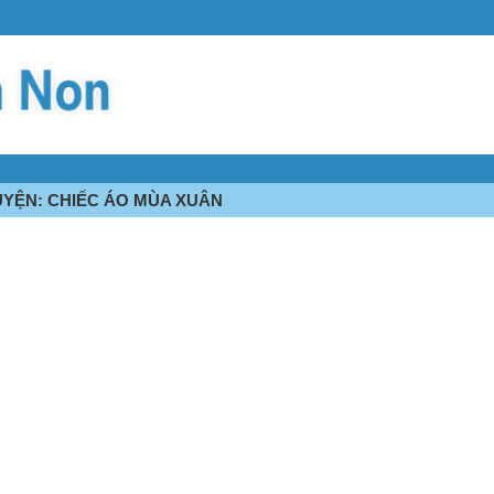
RUYỆN: CHIẾC ÁO MÙA XUÂN