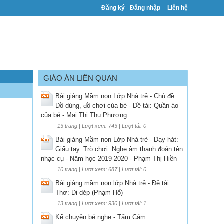
Đăng ký
Đăng nhập
Liên hệ
GIÁO ÁN LIÊN QUAN
Bài giảng Mầm non Lớp Nhà trẻ - Chủ đề:
Đồ dùng, đồ chơi của bé - Đề tài: Quần áo
của bé - Mai Thị Thu Phương
13 trang | Lượt xem: 743 | Lượt tải: 0
Bài giảng Mầm non Lớp Nhà trẻ - Dạy hát:
Giấu tay. Trò chơi: Nghe âm thanh đoán tên
nhạc cụ - Năm học 2019-2020 - Phạm Thị Hiền
10 trang | Lượt xem: 687 | Lượt tải: 0
Bài giảng mầm non lớp Nhà trẻ - Đề tài:
Thơ: Đi dép (Phạm Hổ)
13 trang | Lượt xem: 930 | Lượt tải: 1
Kể chuyện bé nghe - Tấm Cám