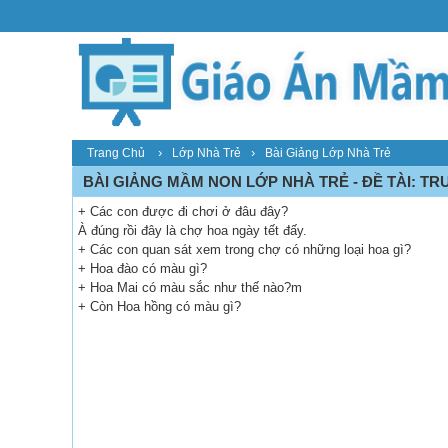
›
›
Trang Chủ
Lớp Nhà Trẻ
Bài Giảng Lớp Nhà Trẻ
BÀI GIẢNG MẦM NON LỚP NHÀ TRẺ - ĐỀ TÀI: T
+ Các con được đi chơi ở đâu đây?
À đúng rồi đây là chợ hoa ngày tết đấy.
+ Các con quan sát xem trong chợ có những loại hoa gì?
+ Hoa đào có màu gì?
+ Hoa Mai có màu sắc như thế nào?m
+ Còn Hoa hồng có màu gì?