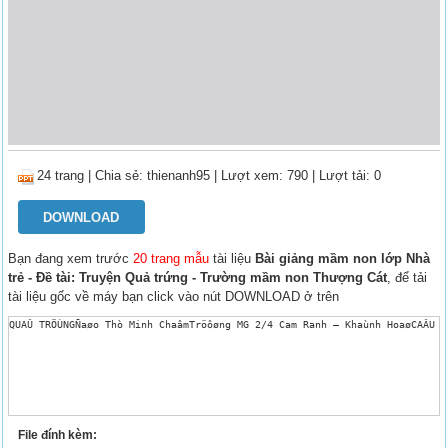
24 trang
|
Chia sẻ:
thienanh95
| Lượt xem: 790
| Lượt tải: 0
DOWNLOAD
Bạn đang xem trước
20 trang mẫu
tài liệu
Bài giảng mầm non lớp Nhà
trẻ - Đề tài: Truyện Quả trứng - Trường mầm non Thượng Cát
, để tải
tài liệu gốc về máy bạn click vào nút DOWNLOAD ở trên
QUAÛ TRÖÙNGÑaøo Thò Minh ChaâmTröôøng MG 2/4 Cam Ranh – Khaùnh HoaøCAÂU C
File đính kèm: