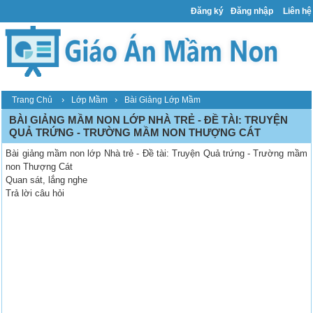
Đăng ký
Đăng nhập
Liên hệ
›
›
Trang Chủ
Lớp Mầm
Bài Giảng Lớp Mầm
BÀI GIẢNG MẦM NON LỚP NHÀ TRẺ - ĐỀ TÀI: TRUYỆN
QUẢ TRỨNG - TRƯỜNG MẦM NON THƯỢNG CÁT
Bài giảng mầm non lớp Nhà trẻ - Đề tài: Truyện Quả trứng - Trường mầm
non Thượng Cát
Quan sát, lắng nghe
Trả lời câu hỏi