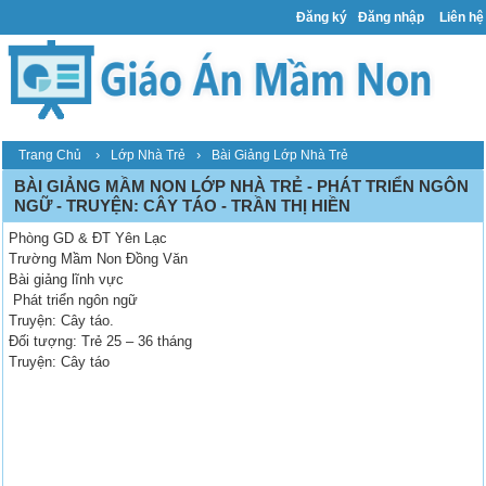
Đăng ký
Đăng nhập
Liên hệ
›
›
Trang Chủ
Lớp Nhà Trẻ
Bài Giảng Lớp Nhà Trẻ
BÀI GIẢNG MẦM NON LỚP NHÀ TRẺ - PHÁT TRIỂN NGÔN
NGỮ - TRUYỆN: CÂY TÁO - TRẦN THỊ HIỀN
Phòng GD & ĐT Yên Lạc
Trường Mầm Non Đồng Văn
Bài giảng lĩnh vực
Phát triển ngôn ngữ
Truyện: Cây táo.
Đối tượng: Trẻ 25 – 36 tháng
Truyện: Cây táo