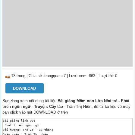
13 trang
|
Chia sẻ:
trungquanz7
| Lượt xem: 863
| Lượt tải: 0
DOWNLOAD
Bạn đang xem nội dung tài liệu
Bài giảng Mầm non Lớp Nhà trẻ - Phát
triển ngôn ngữ - Truyện: Cây táo - Trần Thị Hiền
, để tải tài liệu về máy
bạn click vào nút DOWNLOAD ở trên
Bài giảng lĩnh vực 

 Phát triển ngôn ngữ 

Đối tượng: Trẻ 25 – 36 tháng 

Giáo viên : Trần Thị Hiền 
