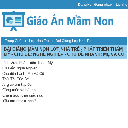
Đăng ký
Đăng nhập
Liên hệ
›
›
Trang Chủ
Lớp Nhà Trẻ
Bài Giảng Lớp Nhà Trẻ
BÀI GIẢNG MẦM NON LỚP NHÀ TRẺ - PHÁT TRIỂN THẨM
MỸ - CHỦ ĐỀ: NGHỀ NGHIỆP - CHỦ ĐỀ NHÁNH: MẸ VÀ CÔ
Lĩnh Vực Phát Triển Thẩm Mỹ
Chủ đề: Nghề Nghiệp
Chủ đề nhánh: Mẹ Và Cô
Thử Tài Của Bé
Ai giúp em tập đếm
Cùng múa và hát ca
Chăm sóc từng giấc ngủ
Yêu em như ở nhà?